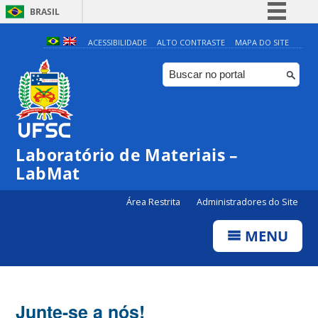
BRASIL
Simplifique!
ACESSIBILIDADE
ALTO CONTRASTE
MAPA DO SITE
Comunica BR
Participe
Acesso à informação
Legislação
Laboratório de Materiais –
Canais
LabMat
Área Restrita
Administradores do Site
MENU
Junte-se a nós!