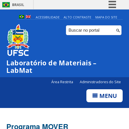
BRASIL
Simplifique!
ACESSIBILIDADE
ALTO CONTRASTE
MAPA DO SITE
Comunica BR
Participe
Acesso à informação
Legislação
Laboratório de Materiais –
Canais
LabMat
Área Restrita
Administradores do Site
MENU
Programa MOVER