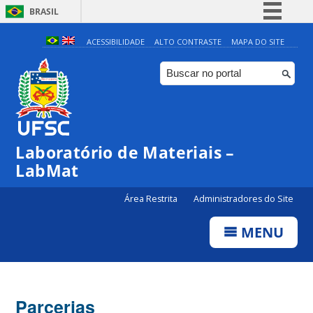
BRASIL
Simplifique!
ACESSIBILIDADE
ALTO CONTRASTE
MAPA DO SITE
Comunica BR
Participe
Acesso à informação
Legislação
Laboratório de Materiais –
Canais
LabMat
Área Restrita
Administradores do Site
MENU
Parcerias