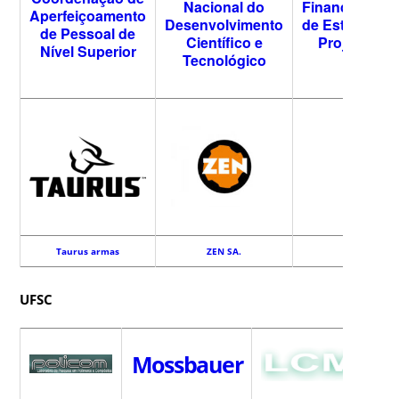
Nacional do
Financiadora
Aperfeiçoamento
Desenvolvimento
de Estudos e
de Pessoal de
Científico e
Projetos
Nível Superior
Tecnológico
Taurus armas
ZEN SA.
UFSC
Mossbauer