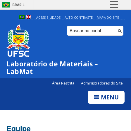
BRASIL
Simplifique!
ACESSIBILIDADE
ALTO CONTRASTE
MAPA DO SITE
Comunica BR
Participe
Acesso à informação
Legislação
Laboratório de Materiais –
Canais
LabMat
Área Restrita
Administradores do Site
MENU
Equipe